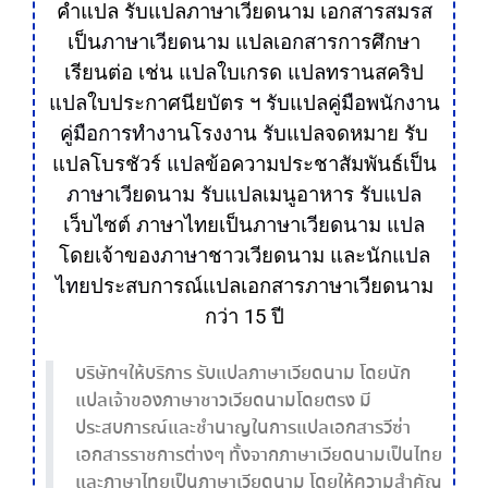
คำแปล
รับแปลภาษาเวียดนาม
เอกสาร
สมรส
เป็น
ภาษาเวียดนาม
แปล
เอกสาร
การศึกษา
เรียนต่อ เช่น
แปล
ใบเกรด
แปล
ทรานสคริป
แปล
ใบประกาศนียบัตร ฯ
รับ
แปล
คู่มือพนักงาน
คู่มือการทำงาน
โรงงาน
รับ
แปลจดหมาย รับ
แปลโบรชัวร์
แปล
ข้อความประชาสัมพันธ์เป็น
ภาษาเวียดนาม
รับแปล
เมนูอาหาร
รับแปล
เว็บไซต์ ภาษาไทยเป็น
ภาษาเวียดนาม
แปล
โดยเจ้าของ
ภาษา
ชาวเวียดนาม และนัก
แปล
ไทย
ประสบการณ์แปลเอกสารภาษาเวียดนาม
กว่า 15 ปี
บริษัทฯให้บริการ รับแปลภาษาเวียดนาม โดยนัก
แปลเจ้าของภาษาชาวเวียดนามโดยตรง มี
ประสบการณ์และชำนาญในการแปลเอกสารวีซ่า
เอกสารราชการต่างๆ ทั้งจากภาษาเวียดนามเป็นไทย
และภาษาไทยเป็นภาษาเวียดนาม โดยให้ความสำคัญ