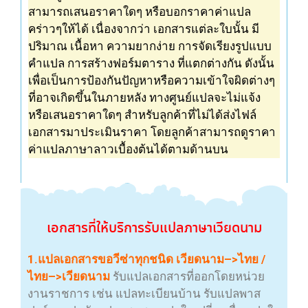
สามารถเสนอ
ราคา
ใดๆ หรือบอก
ราคา
ค่าแปล
คร่าวๆให้ได้ เนื่องจากว่า เอกสารแต่ละใบนั้น มี
ปริมาณ เนื้อหา ความยากง่าย การจัดเรียงรูปแบบ
คำแปล
การสร้างฟอร์มตาราง ที่แตกต่างกัน ดังนั้น
เพื่อเป็นการป้องกันปัญหาหรือความเข้าใจผิดต่างๆ
ที่อาจเกิดขึ้นในภายหลัง ทาง
ศูนย์แปล
จะไม่แจ้ง
หรือเสนอ
ราคา
ใดๆ สำหรับลูกค้าที่ไม่ได้ส่งไฟล์
เอกสารมาประเมิน
ราคา
โดยลูกค้าสามารถดู
ราคา
ค่าแปลภาษาลาว
เบื้องต้นได้ตามด้านบน
เอกสาร
ที่ให้บริการ
รับแปลภาษาเวียดนาม
1.แปลเอกสารขอวีซ่าทุกชนิด เวียดนาม–>ไทย /
ไทย–>เวียดนาม
รับแปลเอกสารที่ออกโดยหน่วย
งานราชการ เช่น แปลทะเบียนบ้าน รับแปลพาส