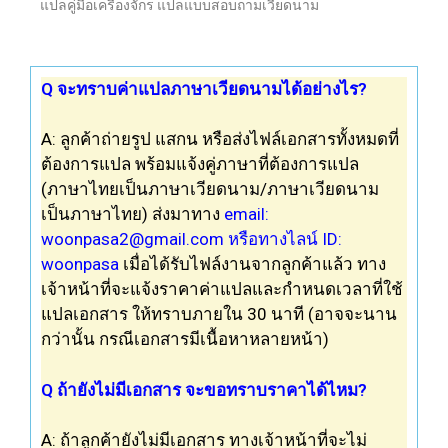
แปลคู่มือเครื่องจักร แปลแบบสอบถามเวียดนาม
Q จะทราบค่าแปล
ภาษาเวียดนาม
ได้อย่างไร?
A: ลูกค้าถ่ายรูป แสกน หรือส่งไฟล์เอกสารทั้งหมดที่
ต้องการ
แปล
พร้อมแจ้งคู่ภาษาที่ต้องการ
แปล
(ภาษาไทยเป็นภาษาเวียดนาม/ภาษาเวียดนาม
เป็นภาษาไทย)
ส่งมาทาง
email:
woonpasa2@gmail.com
หรือทางไลน์ ID:
woonpasa
เมื่อได้
รับ
ไฟล์งานจากลูกค้าแล้ว ทาง
เจ้าหน้าที่จะแจ้งราคาค่าแปลและกำหนดเวลาที่ใช้
แปล
เอกสาร
ให้ทราบภายใน 30 นาที (อาจจะนาน
กว่านั้น กรณี
เอกสาร
มีเนื้อหาหลายหน้า)
Q ถ้ายังไม่มีเอกสาร จะขอทราบราคาได้ไหม?
A: ถ้าลูกค้ายังไม่มี
เอกสาร
ทางเจ้าหน้าที่จะไม่