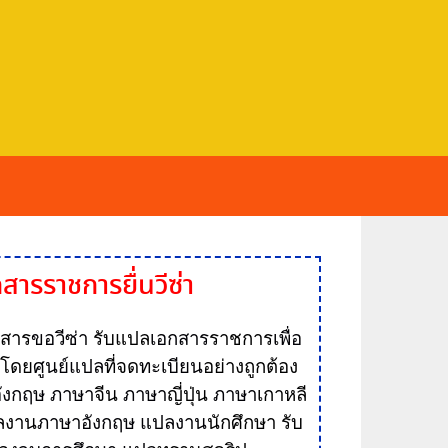
กสาร
ราชการ
ยื่นวีซ่า
กสาร
ขอวีซ่า
รับแปล
เอกสาร
ราชการ
เพื่อ
ล
โดย
ศูนย์แปล
ที่จด
ทะเบียน
อย่างถูกต้อง
ังกฤษ
ภาษา
จีน
ภาษา
ญี่ปุ่น
ภาษา
เกาหลี
ลงาน
ภาษาอังกฤษ
แปลงาน
นักศึกษา รับ