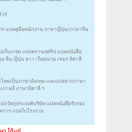
วร์
ักร แปลคู่มือพนักงาน ภาษาญี่ปุ่น/ภาษาจีน
ปลใบเกรด แปลทรานสคริป แปลหนังสือ
 จีน ญี่ปุ่น ลาว เวียดนาม เขมร อิตาลี
ไทยเป็นภาษาอังกฤษ และแปลจากภาษา
เกาหลี ภาษาอิตาลี ฯ
แปลวัตถุประสงค์บริษัท แปลหนังสือรับรอง
ิจการ แปลใบโรงงาน
า ได้แก่