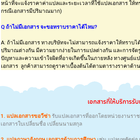
หน้าที่จะแจ้งราคาค่าแปลและระยะเวลาที่ใช้แปล
เอกสาร
ให้ท
กรณี
เอกสาร
มีปริมาณมาก)
Q ถ้าไม่มีเอกสาร จะขอทราบราคาได้ไหม?
A: ถ้าไม่มีเอกสาร ทางบริษัทจะไม่สามารถแจ้ง
ราคา
ให้ทราบได้
ปริมาณต่างกัน มีความยากง่ายในการแปลต่างกัน และการจัดรูป
ปัญหาและความเข้าใจผิดที่อาจเกิดขึ้นในภายหลัง ทาง
ศูนย์แ
เอกสาร ลูกค้าสามารถดู
ราคา
เบื้องต้นได้ตามตาราง
ราคา
ด้า
เอกสารที่ให้บริการรั
1. แปล
เอกสาร
ขอวีซ่า
รับ
แปล
เอกสาร
ที่ออกโดยหน่วยงานราช
เอกสาร
ใบเปลี่ยนชื่อ เปลี่ยนนามสกุล
2. แปลภาษาอังกฤษ
เอกสาร
ด้านการศึกษา
เช่น แปลบทคัดย่อ 