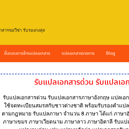
กสารขอวีซ่า รับรองกงสุล
ขั้นตอนการจ้างแปลเอกสาร
แปลเอกสารราชการ
Blog
รับแปลเอกสาร
ด่วน
รับแปลเอ
รับแปล
เอกสาร
ด่วน
รับ
แปล
เอกสาร
ภาษาอังกฤษ
แปล
เอ
ใช้จด
ทะเบียนสมรส
กับชาวต่างชาติ พร้อม
รับรอง
คำ
แป
ตามกฎหมาย
รับแปล
ภาษา จำนวน 8 ภาษา ได้แก่
ภาษาอ
ภาษาเขมร
ภาษา
เวียดนาม
ภาษา
ลาว ภาษาอิตาลี
รับ
แป