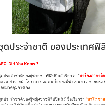
ชุดประจำชาติ ของประเทศฟิลิ
AEC Did You Know ?
ุดประจำชาติของผู้ชายชาวฟิลิปปินส์ เรียกว่า
“
บาร็องตากาล็
หลวม ทำจากผ้าโปร่งบาง ทอจากใยของพืช แขนยาว ชายตรง น
ออกมาคลุมกางเกง
ุดประจำชาติของผู้หญิงชาวฟิลิปปินส์ มีชื่อเรียกว่า
“บาโร ซาย