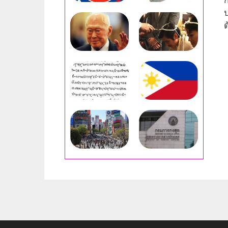
ก
ป
ด