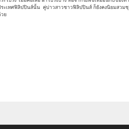
ระโปรง ไม่มีคอเสื้อ ผ้าโปร่งบาง ทอจากใยพืชเหมือนกับของ
ระเทศฟิลิปปินส์นั้น คู่บ่าวสาวชาวฟิลิปปินส์ ก็ยังคงนิยมสว
้วย