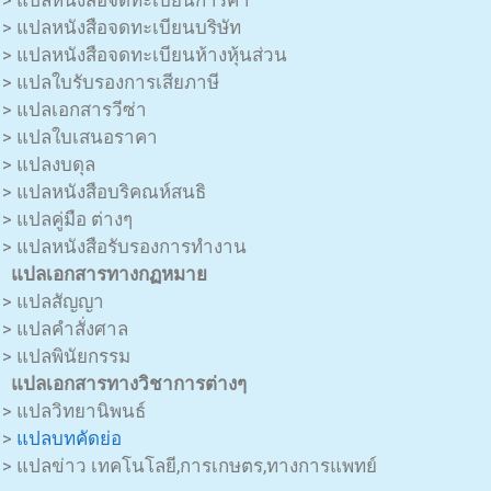
> แปลหนังสือจดทะเบียนบริษัท
> แปลหนังสือจดทะเบียนห้างหุ้นส่วน
> แปลใบรับรองการเสียภาษี
> แปลเอกสารวีซ่า
> แปลใบเสนอราคา
> แปลงบดุล
> แปลหนังสือบริคณห์สนธิ
> แปลคู่มือ ต่างๆ
> แปลหนังสือรับรองการทำงาน
แปลเอกสารทางกฏหมาย
> แปลสัญญา
> แปลคำสั่งศาล
> แปลพินัยกรรม
แปลเอกสารทางวิชาการต่างๆ
> แปลวิทยานิพนธ์
>
แปลบทคัดย่อ
> แปลข่าว เทคโนโลยี,การเกษตร,ทางการแพทย์