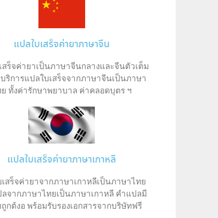
แปลใบเสร็จค่ายาภาษาจีน
สร็จค่ายาเป็นภาษาจีนกลางและจีนตัวเต็ม
้บริการแปลใบเสร็จจากภาษาจีนเป็นภาษา
ย ทั้งค่ารักษาพยาบาล ค่าคลอดบุตร ฯ
แปลใบเสร็จค่ายาภาษาเกาหลี
เสร็จค่ายาจากภาษาเกาหลีเป็นภาษาไทย
ลจากภาษาไทยเป็นภาษาเกาหลี คำแปลมี
ถูกต้งอ พร้อมรับรองเอกสารจากบริษัทฟรี