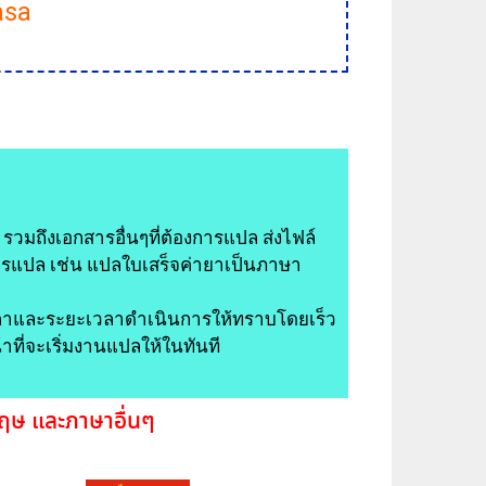
asa
รวมถึงเอกสารอื่นๆที่ต้องการแปล ส่งไฟล์
งการแปล เช่น แปลใบเสร็จค่ายาเป็นภาษา
้งราคาและระยะเวลาดำเนินการให้ทราบโดยเร็ว
าที่จะเริ่มงานแปลให้ในทันที
กฤษ และภาษาอื่นๆ