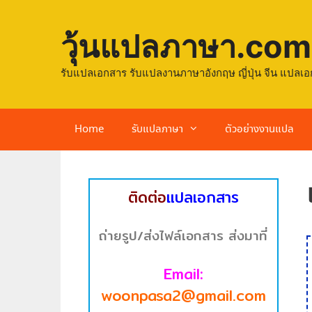
วุ้นแปลภาษา.com
รับแปลเอกสาร รับแปลงานภาษาอังกฤษ ญี่ปุ่น จีน แปลเอ
Home
รับแปลภาษา
ตัวอย่างงานแปล
ติดต่อ
แปลเอกสาร
ถ่ายรูป/ส่งไฟล์เอกสาร ส่งมาที่
Email:
woonpasa2@gmail.com