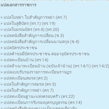
แปลเอกสารราชการ
> แปลใบหย่า ใบสำคัญการหย่า (คร.7)
> แปลใบสูติบัตร (ทร.1) (ทร.19)
> แปลใบมรณบัตร (ทร.4) (ทร.20)
> แปลหนังสือสำคัญการเปลี่ยน (ช.3)
> แปลหนังสือสำคัญการเปลี่ยนนามสกุล (ช.4)
> แปลบัตรประชาชน
> แปลคำขอมีบัตรประชาชน ต่ออายุบัตรประชาชน
> แปลทะเบียนบ้าน (ทร.14)
> แปลสำเนาทะเบียนบ้าน (ฉบับเจ้าบ้าน) (ทร.14/1) (ทร.14/2
> แปลแบบรับรองรายการทะเบียนราษฏร
> แปลทะเบียนสมรส (คร.2)
> แปลใบสำคัญการสมรส (คร.3)
> แปลใบสำคัญการหย่า (คร.7)
> แปลทะเบียนฐานะแห่งครอบครัว (คร.22)
> แปลทะเบียนการรับรองบุตรบุญธรรม (คร.14)
> แปลหนังสือรับรองความเป็นบุคคลเดียวกัน