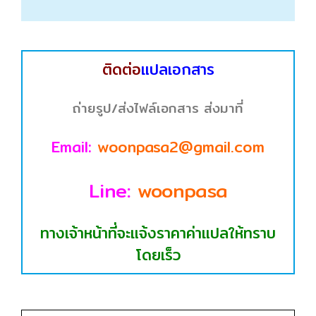
ติดต่อ
แปลเอกสาร
ถ่ายรูป/ส่งไฟล์เอกสาร ส่งมาที่
Email:
woonpasa2@gmail.com
Line:
woonpasa
ทางเจ้าหน้าที่จะแจ้งราคาค่าแปลให้ทราบ
โดยเร็ว