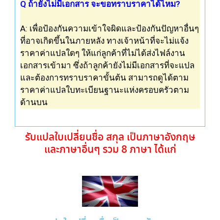
Q ถ้ายังไม่มีเอกสาร จะขอทราบราคาได้ไหม?
A: เพื่อป้องกันความเข้าใจผิดและป้องกันปัญหาอื่นๆ
ที่อาจเกิดขึ้นในภายหลัง ทางเจ้าหน้าที่จะไม่แจ้ง
ราคา
ค่าแปลใดๆ ให้แก่ลูกค้าที่ไม่ได้ส่งไฟล์งาน
เอกสาร
เข้ามา ซึ่งถ้าลูกค้ายังไม่มี
เอกสาร
ที่จะ
แปล
และต้องการทราบ
ราคา
ขั้นต้น สามารถดูได้ตาม
ราคา
ค่า
แปลใบทะเบียนฐานะแห่งครอบครัว
ตาม
ด้านบน
รับแปล
ใบเปลี่ยนชื่อ สกุล
เป็น
ภาษาอังกฤษ
และ
ภาษา
อื่นๆ รวม 8
ภาษา
ได้แก่