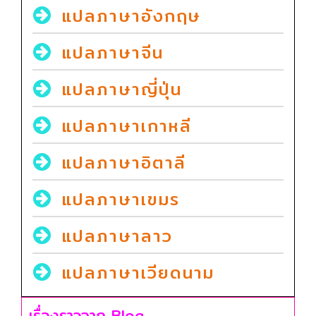
แปลภาษาอังกฤษ
แปลภาษาจีน
แปลภาษาญี่ปุ่น
แปลภาษาเกาหลี
แปลภาษาอิตาลี
แปลภาษาเขมร
แปลภาษาลาว
แปลภาษาเวียดนาม
เรื่องราวจาก Blog