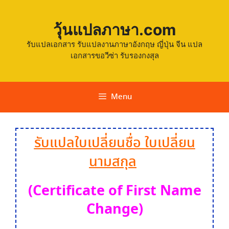
วุ้นแปลภาษา.com
รับแปลเอกสาร รับแปลงานภาษาอังกฤษ ญี่ปุ่น จีน แปล
เอกสารขอวีซ่า รับรองกงสุล
Menu
รับแปลใบเปลี่ยนชื่อ ใบเปลี่ยน
นามสกุล
(Certificate of First Name
Change
)