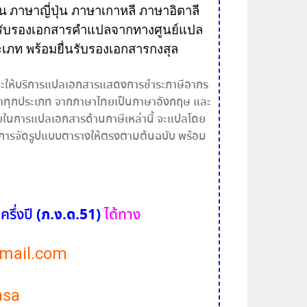
ีน
ภาษาญี่ปุ่น
ภาษาเกาหลี ภาษาอิตาลี
รับ
รอง
เอกสาร
คำ
แปล
จากทาง
ศูนย์แปล
ะเภท พร้อมยื่น
รับ
รอง
เอกสาร
กงสุล
1) และให้บริการแปลเอกสารแสดงการชำระภาษีอากร
่าทุกประเภท จากภาษาไทยเป็นภาษาอังกฤษ และ
ในการแปลเอกสารด้านภาษีเหล่านี้ จะแปลโดย
ารจัดรูปแบบตารางให้ตรงตามต้นฉบับ พร้อม
ครึ่งปี
(ภ.ง.ด.51)
ได้ทาง
mail.com
asa