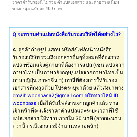
ราคาค่ารับรองนี้ ไม่รวม ค่าแปลเอกสาร และค่าธรรมเนียม
ของกงสุล ฉบับละ 400 บาท
Q จะทราบค่าแปลหนังสือรับรองบริษัทได้อย่างไร?
A: ลูกค้าถ่ายรูป แสกน หรือส่งไฟล์
หน้าหนังสือ
รับรองบริษัท
รวมถึงเอกสารอื่นๆทั้งหมดที่ต้องการ
แปล
พร้อมแจ้งคู่ภาษาที่ต้องการ
แปล (เช่น แปลจาก
ภาษาไทยเป็นภาษาอังกฤษ/แปลจากภาษาไทยเป็น
ภาษาญี่ปุ่น ภาษาจีน ฯ) กรณีที่ต้องการให้รับรอง
เอกสารที่กงสุลด้วย โปรดระบุมาด้วย
แล้วส่งมาทาง
email:
woonpasa2@gmail.com
หรือทางไลน์ ID:
woonpasa
เมื่อได้
รับ
ไฟล์งานจากลูกค้าแล้ว ทาง
เจ้าหน้าที่จะแจ้งราคาค่าแปลและระยะเวลาที่ใช้
แปล
เอกสาร
ให้ทราบภายใน 30 นาที (อาจจะนาน
กว่านี้ กรณี
เอกสาร
มีจำนวนหลายหน้า)