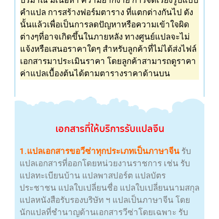
คำแปล
การสร้างฟอร์มตาราง ที่แตกต่างกันไป ดัง
นั้นแล้วเพื่อเป็นการลดปัญหาหรือความเข้าใจผิด
ต่างๆที่อาจเกิดขึ้นในภายหลัง ทาง
ศูนย์แปล
จะไม่
แจ้งหรือเสนอ
ราคา
ใดๆ สำหรับลูกค้าที่ไม่ได้ส่งไฟล์
เอกสารมาประเมิน
ราคา
โดยลูกค้าสามารถดู
ราคา
ค่าแปล
เบื้องต้นได้ตามตารางราคาด้านบน
เอกสาร
ที่ให้บริการ
รับแปลจีน
1.แปลเอกสารขอวีซ่าทุกประเภทเป็น
ภาษาจีน
รับ
แปลเอกสารที่ออกโดยหน่วยงานราชการ เช่น รับ
แปลทะเบียนบ้าน แปลพาสปอร์ต แปลบัตร
ประชาชน แปลใบเปลี่ยนชื่อ แปลใบเปลี่ยนนามสกุล
แปลหนังสือรับรองบริษัท ฯ แปลเป็นภาษาจีน โดย
นักแปลที่ชำนาญด้านเอกสารวีซ่าโดยเฉพาะ รับ