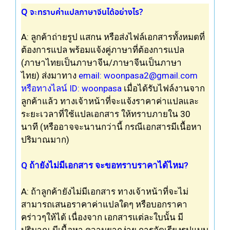
Q จะทราบค่าแปล
ภาษาจีน
ได้อย่างไร?
A: ลูกค้าถ่ายรูป แสกน หรือส่งไฟล์เอกสารทั้งหมดที่
ต้องการ
แปล
พร้อมแจ้งคู่ภาษาที่ต้องการ
แปล
(ภาษาไทยเป็นภาษาจีน/ภาษาจีนเป็นภาษา
ไทย)
ส่งมาทาง
email:
woonpasa2@gmail.com
หรือทางไลน์ ID: woonpasa
เมื่อได้
รับ
ไฟล์งานจาก
ลูกค้าแล้ว ทางเจ้าหน้าที่จะแจ้งราคาค่าแปลและ
ระยะเวลาที่ใช้แปล
เอกสาร
ให้ทราบภายใน 30
นาที (หรืออาจจะนานกว่านี้ กรณี
เอกสาร
มีเนื้อหา
ปริมาณมาก)
Q ถ้ายังไม่มีเอกสาร จะขอทราบราคาได้ไหม?
A: ถ้าลูกค้ายังไม่มี
เอกสาร
ทางเจ้าหน้าที่จะไม่
สามารถเสนอ
ราคาค่าแปล
ใดๆ หรือบอก
ราคา
คร่าวๆให้ได้ เนื่องจาก เอกสารแต่ละใบนั้น มี
ปริมาณ มีเนื้อหา ความยากง่าย การจัดเรียงรูปแบบ