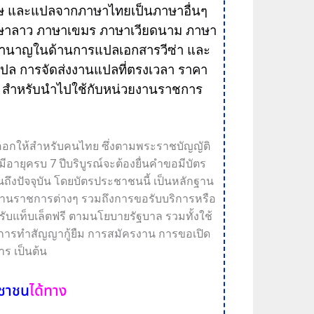
ษ
และแปลจาก
ภาษาไทย
เป็นภาษาอื่นๆ
ษา
ลาว
ภาษา
เขมร
ภาษา
เวียดนาม
ภาษา
มชำนาญในด้านการ
แปลเอกสาร
วีซ่า และ
แปล
การจัดส่ง
งานแปล
ที่ตรงเวลา
ราคา
สำหรับนำไปใช้กับหน่วยงาน
ราชการ
ออกให้สำหรับ
คนไทย
ซึ่งตามพระราชบัญญัติ
มีอายุครบ 7 ปีบริบูรณ์จะต้องยื่นคำขอมี
บัตร
ถึงปัจจุบัน โดย
บัตร
ประชาชน
นี้
เป็นหลักฐาน
งาน
ราชการ
ต่างๆ รวมถึงการขอรับบริการหรือ
รับแท็บเล็ตฟรี ตามนโยบายรัฐบาล รวมทั้งใช้
 การทำ
สัญญา
กู้ยืม การ
สมัครงาน
การขอเปิด
าร
เป็นต้น
ะชาชน
ได้ทาง