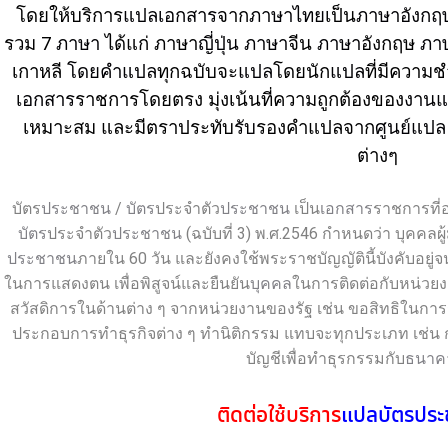
โดยให้บริการ
แปลเอกสาร
จาก
ภาษาไทย
เป็น
ภาษาอังกฤ
รวม 7
ภาษา
ได้แก่ ภาษา
ญี่ปุ่น
ภาษา
จีน
ภาษา
อังกฤษ
ภา
เกาหลี
โดยคำแปล
ทุกฉบับจะ
แปล
โดยนัก
แปล
ที่มีควา
เอกสาร
ราชการโดยตรง มุ่งเน้นที่
ความถูกต้องของ
งาน
เหมาะสม และมีตราประทับ
รับ
รองคำแปลจาก
ศูนย์แปล
ต่างๆ
บัตร
ประชาชน
/
บัตร
ประจำตัว
ประชาชน
เป็น
เอกสาร
ราชการที่
บัตร
ประจำตัว
ประชาชน
(ฉบับที่ 3) พ.ศ.2546 กำหนดว่า บุคคลผู้
ประชาชน
ภายใน 60 วัน และยังคงใช้พระราชบัญญัตินี้บังคับอยู่จน
ในการแสดงตน เพื่อพิสูจน์และยืนยัน
บุคคล
ในการติดต่อกับหน่วย
สวัสดิการในด้านต่าง ๆ จากหน่วยงานของรัฐ เช่น ขอสิทธิในการ
ประกอบการทำธุรกิจต่าง ๆ ทำนิติกรรม แทบจะทุกประเภท เช่น
บัญชีเพื่อทำธุรกรรมกับ
ธนาค
ติดต่อใช้บริการ
แปล
บัตรปร