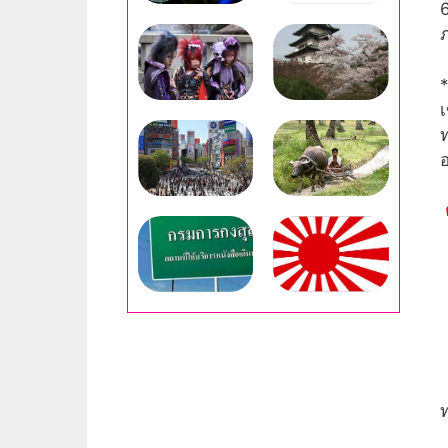
6
*
เ
ท
อ
ท