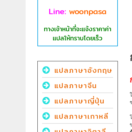
Line:
woonpasa
ทางเจ้าหน้าที่จะแจ้งราคาค่า
แปลให้ทราบโดยเร็ว
แปลภาษาอังกฤษ
แปลภาษาจีน
ใ
แปลภาษาญี่ปุ่น
ช
แปลภาษาเกาหลี
โ
ข
แปลภาษาอิตาลี
ด